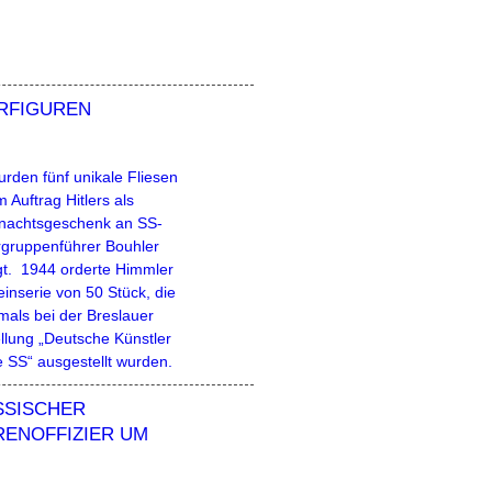
RFIGUREN
rden fünf unikale Fliesen
m Auftrag Hitlers als
nachtsgeschenk an SS-
gruppenführer Bouhler
igt. 1944 orderte Himmler
einserie von 50 Stück, die
mals bei der Breslauer
llung „Deutsche Künstler
e SS“ ausgestellt wurden.
SISCHER H
NOFFIZIER UM 1