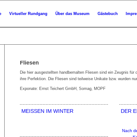
e
Virtueller Rundgang
Über das Museum
Gästebuch
Impre
Fliesen
Die hier ausgestellten handbemalten Fliesen sind ein Zeugnis für d
ihre Perfektion. Die Fliesen sind teilweise Unikate bzw. wurden n
Exponate: Ernst Teichert GmbH, Somag, MOPF
MEISSEN IM WINTER
DER E
Nach d