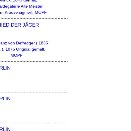
ninck, 1643 gemalt,
ldegalerie Alte Meister
n, Krause signiert, MOPF
IED DER JÄGER
anz von Defregger ( 1835
 ), 1876 Original gemalt,
MOPF
RLIN
RLIN
RLIN