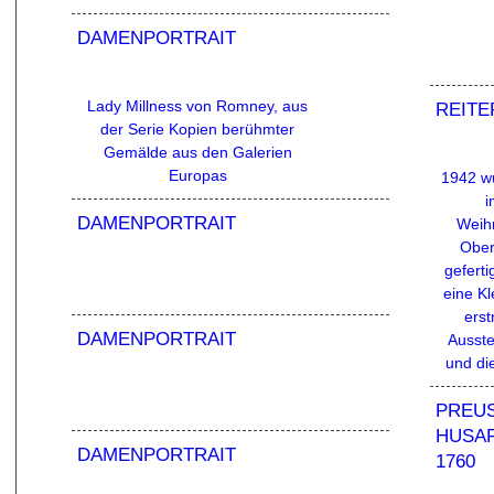
DAMENPORTRAIT
Lady Millness von Romney, aus
REITE
der Serie Kopien berühmter
Gemälde aus den Galerien
Europas
1942 wu
i
DAMENPORTRAIT
Weih
Ober
gefert
eine Kl
erst
DAMENPORTRAIT
Ausste
und di
PREUS
USARE
DAMENPORTRAIT
760